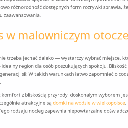
tkowo różnorodność dostępnych form rozrywki sprawia, że 
mu zaawansowania.
aks w malowniczym otocz
ie trzeba jechać daleko — wystarczy wybrać miejsce, kt
o idealny region dla osób poszukujących spokoju. Bliskoś
egeneracji sił. W takich warunkach łatwo zapomnieć o codz
.
yć komfort z bliskością przyrody, doskonałym wyborem je
zególnie atrakcyjne są
domki na wodzie w wielkopolsce
,
Tego rodzaju nocleg zapewnia niepowtarzalne doświadczen