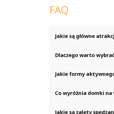
FAQ
Jakie są główne atrakc
Pojezierze Wielkopolskie ofer
Dlaczego warto wybrać 
zabytkowe miejscowości z bog
Wakacje na pojezierzu to dos
Jakie formy aktywnego
poznania lokalnej kultury i tra
Nad jeziorami można uprawiać
Co wyróżnia domki na 
rowerowych i pieszych wokół
Domki na wodzie oferują unika
Jakie są zalety spędz