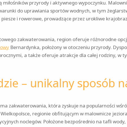
ją miłośników przyrody i aktywnego wypoczynku. Malownic
warunki do uprawiania sportów wodnych, w tym żeglarstw
ki piesze i rowerowe, prowadzące przez urokliwe krajobra
towego zakwaterowania, region oferuje różnorodne opcj
kowy
Bernardynka, położony w otoczeniu przyrody. Dysp
ocznymi, a także oferuje atrakcje dla całej rodziny, w 
zie – unikalny sposób 
rma zakwaterowania, która zyskuje na popularności wśr
Wielkopolsce, regionie obfitującym w malownicze jeziora
ycyjnych noclegów. Położone bezpośrednio na tafli wody,