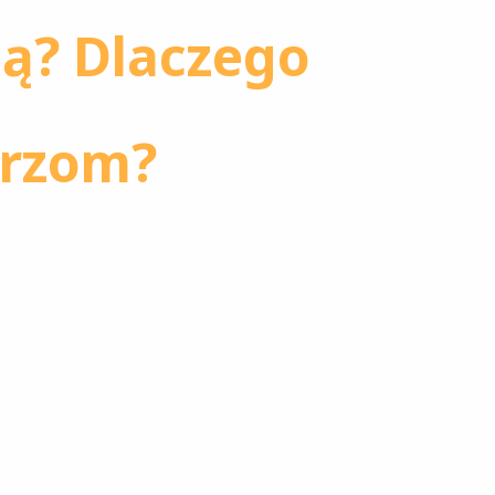
cą? Dlaczego
erzom?