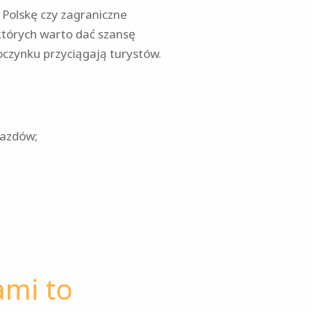
 Polskę czy zagraniczne
 których warto dać szansę
oczynku przyciągają turystów.
jazdów;
ami to