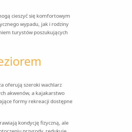
 mogą cieszyć się komfortowym
cznego wypadu, jak i rodziny
aniem turystów poszukujących
jeziorem
a oferują szeroki wachlarz
zych akwenów, a kajakarstwo
ające formy rekreacji dostępne
awiają kondycję fizyczną, ale
otoczeniu przyrody, redukuje