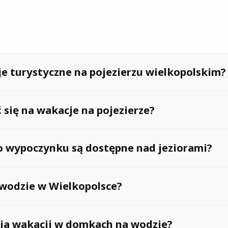
je turystyczne na pojezierzu wielkopolskim?
uje idealne warunki do żeglarstwa i kajakarstwa, liczne s
się na wakacje na pojezierze?
atą historią.
konała okazja do relaksu w otoczeniu natury, aktywnego
 wypoczynku są dostępne nad jeziorami?
dycji.
 żeglarstwo, kajakarstwo, pływanie, wędkowanie oraz kor
wodzie w Wielkopolsce?
 akwenów.
lne doświadczenie noclegu bezpośrednio na jeziorze, zap
ania wakacji w domkach na wodzie?