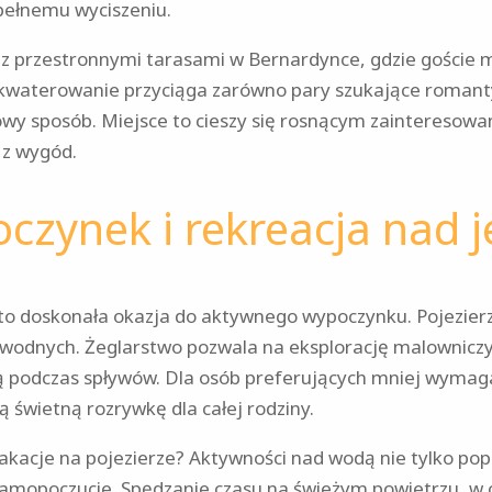
 pełnemu wyciszeniu.
 z przestronnymi tarasami w Bernardynce, gdzie goście
kwaterowanie przyciąga zarówno pary szukające romanty
owy sposób. Miejsce to cieszy się rosnącym zainteresow
i z wygód.
czynek i rekreacja nad 
to doskonała okazja do aktywnego wypoczynku. Pojezierz
w wodnych. Żeglarstwo pozwala na eksplorację malownic
urą podczas spływów. Dla osób preferujących mniej wymag
 świetną rozrywkę dla całej rodziny.
kacje na pojezierze? Aktywności nad wodą nie tylko popr
amopoczucie. Spędzanie czasu na świeżym powietrzu, w 