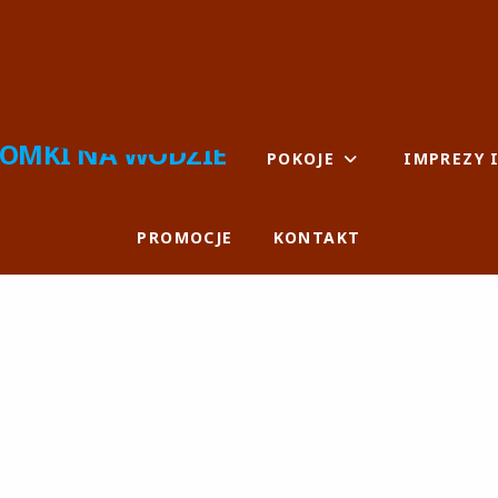
KA
WYPOCZYNKOWY.
OMKI NA WODZIE
POKOJE
IMPREZY 
PROMOCJE
KONTAKT