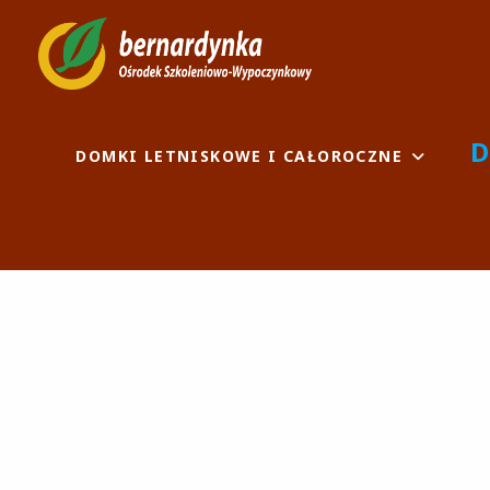
Skip
to
BERNARDYN
OŚRODEK SZKOLENIOWO-
content
D
DOMKI LETNISKOWE I CAŁOROCZNE