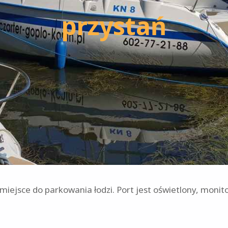
przystań
ejsce do parkowania łodzi. Port jest oświetlony, moni