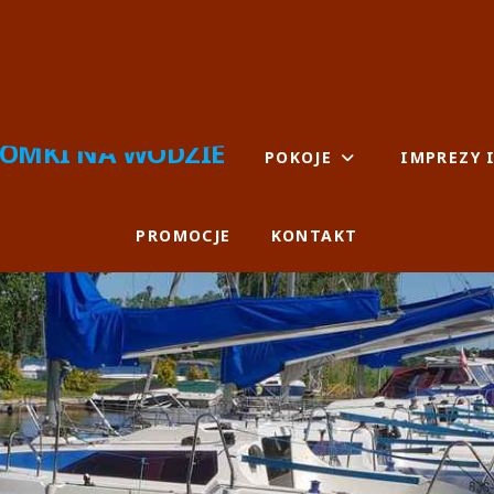
KA
WYPOCZYNKOWY.
OMKI NA WODZIE
POKOJE
IMPREZY 
PROMOCJE
KONTAKT