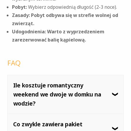
Pobyt:
Wybierz odpowiednią długość (2-3 noce).
Zasady:
Pobyt odbywa się w strefie wolnej od
zwierząt.
Udogodnienia:
Warto z wyprzedzeniem
zarezerwować balię kąpielową.
FAQ
Ile kosztuje romantyczny
weekend we dwoje w domku na
wodzie?
Koszt zależy głównie od sezonu i długości
Co zwykle zawiera pakiet
pobytu. Poza sezonem ceny są zazwyczaj niższe.