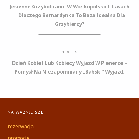
wpisu
Jesienne Grzybobranie W Wielkopolskich Lasach
– Dlaczego Bernardynka To Baza Idealna Dla
Grzybiarzy?
NEXT
Dzień Kobiet Lub Kobiecy Wyjazd W Plenerze –
Pomysł Na Niezapomniany „babski” Wyjazd.
NAJWAŻNIEJSZE
rezerwacja
promocje